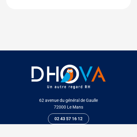
62 avenue du général de Gaulle
72000 Le Mans
02 43 57 16 12
L