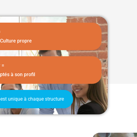
=
 Culture propre
 =
ptés à son profil
est unique à chaque structure