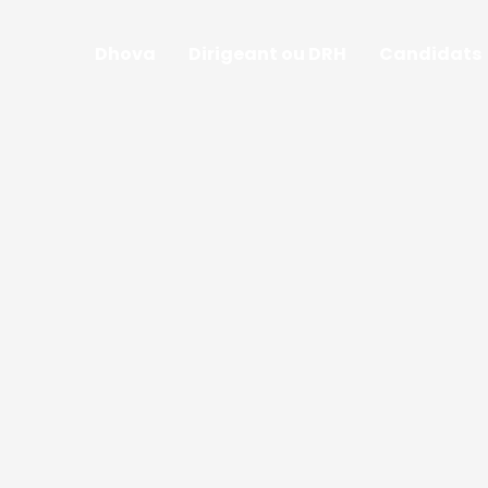
Dhova
Dirigeant ou DRH
Candidats