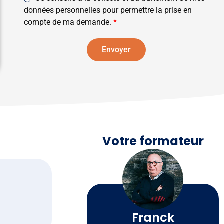
*
p
e
c
données personnelles pour permettre la prise en
o
*
c
compte de ma demande.
*
s
o
t
r
a
d
Envoyer
l
R
*
G
P
D
*
Votre formateur
Franck