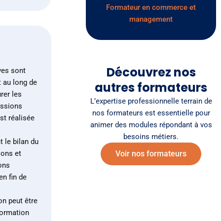
Formateur en commerce et
management
Découvrez nos
ves sont
t au long de
autres formateurs
rer les
L’expertise professionnelle terrain de
essions
nos formateurs est essentielle pour
st réalisée
animer des modules répondant à vos
n
besoins métiers.
 le bilan du
ons et
Voir nos formateurs
ons
en fin de
on peut être
formation