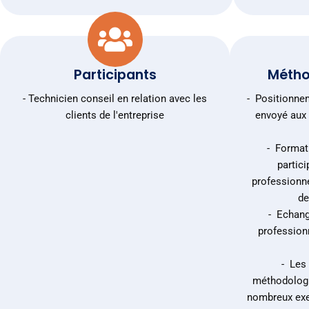
Participants
Métho
- Technicien conseil en relation avec les
- Positionne
clients de l'entreprise
envoyé aux 
- Format
partici
professionne
de
- Echang
professionn
- Les
méthodologi
nombreux exe