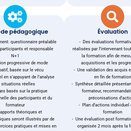
de pédagogique
Évaluation
ment: questionnaire préalable
- Des évaluations formati
participants et responsable
réalisées par l’intervenant tou
N+1
la formation afin de mesu
ion progressive de mode
acquisitions et les progr
patif, basée sur le vécu
- Une validation des acquis e
l en s’appuyant de l’analyse
en fin de formatio
 situations réelles
- Synthèse détaillée présentant
es basés sur la pratique
formateur, recommandati
elle des participants et du
préconisations d’acti
formateur
- Plan d’actions individuel 
 apports théoriques et
formation
ques seront illustrés par de
- Une évaluation post formati
rcices pratiques et mises en
organisée 2 mois après la 